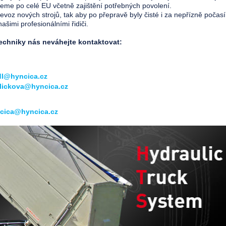
eme po celé EU včetně zajištění potřebných povolení.
oz nových strojů, tak aby po přepravě byly čisté i za nepřízně počasí
ašimi profesionálními řidiči.
 techniky nás neváhejte kontaktovat:
dl@hyncica.cz
lickova@hyncica.cz
cica@hyncica.cz