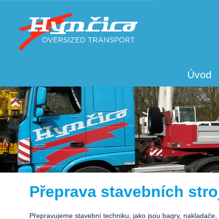
Úvod
Přeprava stavebních stro
Přepravujeme stavební techniku, jako jsou bagry, nakladače, gr