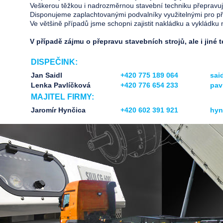
Veškerou těžkou i nadrozměrnou stavební techniku přepravuj
Disponujeme zaplachtovanými podvalníky využitelnými pro přev
Ve většině případů jsme schopni zajistit nakládku a vykládku n
V případě zájmu o přepravu stavebních strojů, ale i jiné
DISPEČINK:
Jan Saidl
+420 775 189 064
sai
Lenka Pavlíčková
+420 776 654 233
pav
MAJITEL FIRMY:
Jaromír Hynčica
+420 602 391 921
hyn