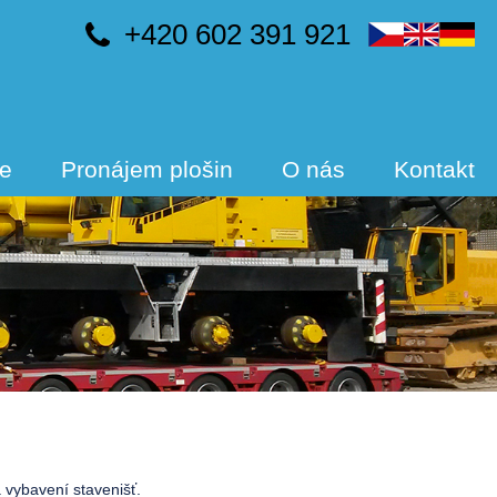
+420 602 391 921
ce
Pronájem plošin
O nás
Kontakt
a vybavení stavenišť.