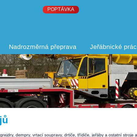
POPTÁVKA
Nadrozměrná přeprava
Jeřábnické prá
jů
ejdry, dempry, vrtací soupravy, drtiče, třídiče, jeřáby a ostatní stroje 