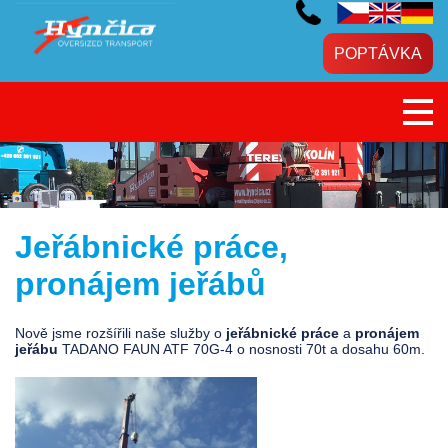
POPTÁVKA
Jeřábnické práce,
pronájem jeřábů
Nově jsme rozšířili naše služby o
jeřábnické práce
a
pronájem
jeřábu
TADANO FAUN ATF 70G-4 o nosnosti 70t a dosahu 60m.