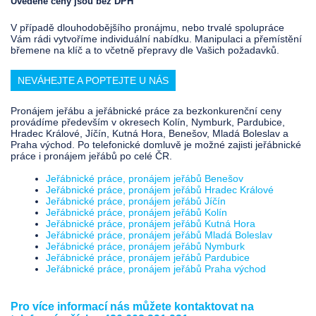
Uvedené ceny jsou bez DPH
V případě dlouhodobějšího pronájmu, nebo trvalé spolupráce
Vám rádi vytvoříme individuální nabídku. Manipulaci a přemístění
břemene na klíč a to včetně přepravy dle Vašich požadavků.
NEVÁHEJTE A POPTEJTE U NÁS
Pronájem jeřábu a jeřábnické práce za bezkonkurenční ceny
provádíme především v okresech Kolín, Nymburk, Pardubice,
Hradec Králové, Jíčín, Kutná Hora, Benešov, Mladá Boleslav a
Praha východ. Po telefonické domluvě je možné zajisti jeřábnické
práce i pronájem jeřábů po celé ČR.
Jeřábnické práce, pronájem jeřábů Benešov
Jeřábnické práce, pronájem jeřábů Hradec Králové
Jeřábnické práce, pronájem jeřábů Jíčín
Jeřábnické práce, pronájem jeřábů Kolín
Jeřábnické práce, pronájem jeřábů Kutná Hora
Jeřábnické práce, pronájem jeřábů Mladá Boleslav
Jeřábnické práce, pronájem jeřábů Nymburk
Jeřábnické práce, pronájem jeřábů Pardubice
Jeřábnické práce, pronájem jeřábů Praha východ
Pro více informací nás můžete kontaktovat na