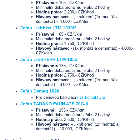
Přístavné
= 105,- CZK/km
Minimální doba pronájmu jeřábu 2 hodiny
Hodina práce:
2.200,- CZK/hod
Hlavový nástavec
– ,,krákorec“ (1x montáž a
demontáž) – 4.000,- CZK/den
Jeřáb Liebherr LTM 1030/2
Přístavné
= 85,- CZK/km
Minimální doba pronájmu jeřábu 2 hodiny
Hodina práce:
1.750,- CZK/hod
Hlavový nástavec
- (1x montáž a demontáž) - 4.000,-
CZK/den
Jeřáb LIEBHERR LTM 1055
Přístavné
= 135,- CZK/km
Minimální doba pronájmu jeřábu 2 hodiny
Hodina práce:
2.750,- CZK/hod
Hlavový nástavec
– ,,krákorec“ (1x montáž a
demontáž) – 8.000,- CZK/den
Jeřáb Demag 1020
Pro cenovou kalkulaci
nás kontaktujte
Jeřáb TADANO FAUN ATF 70G-4
Přístavné
= 155,- CZK/km
Minimální doba pronájmu jeřábu 2 hodiny
Hodina práce:
3.600,- CZK/hod
Hlavový nástavec
– ,,krákorec“ (1x montáž a
demontáž) – 10.000,- CZK/den