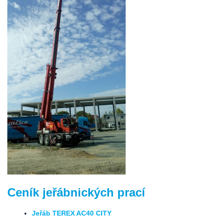
Ceník jeřábnických prací
Jeřáb TEREX AC40 CITY