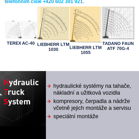
telefonním čísle
+420 602 391 921
.
TEREX AC-40
TADANO FAUN
LIEBHERR LTM
LIEBHERR LTM
ATF 70G-4
1030
1055
hydraulické systémy na tahače,
nákladní a užitková vozidla
kompresory, čerpadla a nádrže
včetně jejich montáže a servisu
speciální montáže